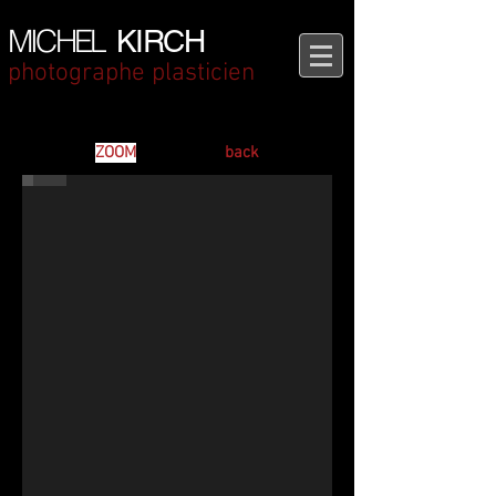
MICHEL
KIRCH
photographe plasticien
ARALYA
Michel Kirch – L’origine de la Lumière Christian Noorbergen
ZOOM
back