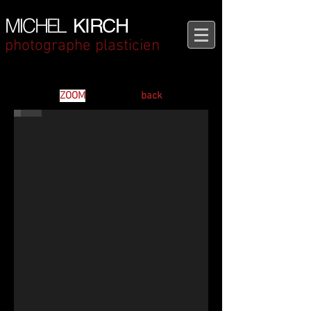
MICHEL
KIRCH
photographe plasticien
Cahiers Bernard Lazare
Michel Kirch Le grand photographe plasticien nous confie...
ZOOM
back