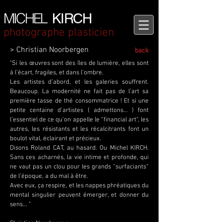
MICHEL
KIRCH
photographe plasticien
> Christian Noorbergen
back
"Si les œuvres sont des îles de lumière, elles sont
à l’écart, fragiles, et dans l’ombre.
Les artistes d’abord, et les galeries souffrent.
Beaucoup. La modernité ne fait pas de l’art sa
première tasse de thé consommatrice ! Et si une
petite centaine d’artistes ( admettons… ) font
l’essentiel de ce qu’on appelle le “financial art“, les
autres, les résistants et les récalcitrants font un
boulot vital, éclairant et précieux.
Disons Roland CAT, au hasard. Ou Michel KIRCH.
Sans ces acharnés, la vie intime et profonde, qui
ne vaut pas un clou pour les grands “surfaciants“
de l’époque, a du mal à être.
Avec eux, ça respire, et les nappes phréatiques du
mental singulier peuvent émerger, et donner du
sens… "