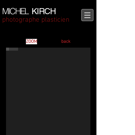
MICHEL
KIRCH
photographe plasticien
Communauté Nouvelle
BEAUX-ARTS de l'asphalte aux rêve-Expo KIRCH
ZOOM
back