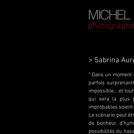
MICHEL
photographe
> Sabrina Aure
" Dans un moment ex
parfois surprenants
impossible… et tout
qui sera la plus p
improbables soient-
Le scénario peut êt
de bonheur, d'humo
possibilités du hasa