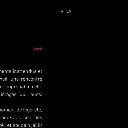
FR
EN
back
ments inattendus et
meil, une rencontre
re improbable celle
 images qui, aussi
moment de légèreté,
radoxales sont les
, et soudain jaillir