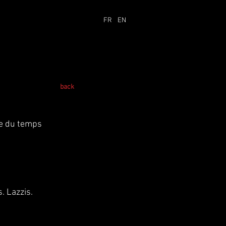
FR
EN
back
se du temps
. Lazzis.
s