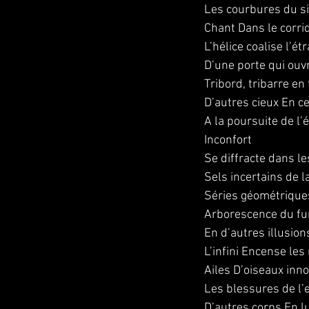
Les courbures du si
Chant Dans le corri
L’hélice coalise l’
D’une porte qui ouv
Tribord, tribarre en
D’autres cieux En c
A la poursuite de l
Inconfort
Se diffracte dans l
Sels incertains de l
Séries géométriques
Arborescence du fu
En d’autres illusio
L’infini Encense le
Ailes D’oiseaux in
Les blessures de l’
D’autres corps En l