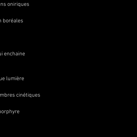
uns oniriques
en boréales
ui enchaine
ique lumière
ombres cinétiques
 porphyre