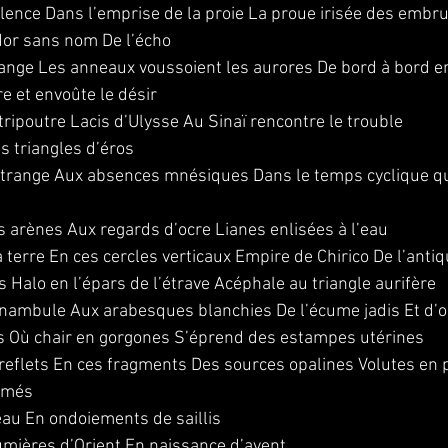
lence Dans l’emprise de la proie La proue irisée des embr
dor sans nom De l’écho
étrange Les anneaux voussoient les aurores De bord à bord 
re et envoûte le désir
 tripoutre Lacis d’Ulysse Au Sinaï rencontre le trouble
es triangles d’éros
’étrange Aux absences mnésiques Dans le temps cyclique q
es arènes Aux regards d’ocre Lianes enlisées à l’eau
a terre En ces cercles verticaux Empire de Chirico De l’ant
 Halo en l’épars de l’étrave Acéphale au triangle aurifère
nambule Aux arabesques blanchies De l’écume jadis Et d’
ns Où chair en gorgones S’éprend des estampes utérines
s reflets En ces fragments Des sources opalines Volutes en
només
eau En ondoiements de saillis
umières d’Orient En naissance d’avent